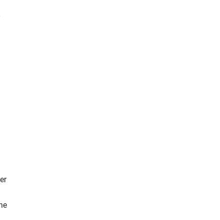
er
che