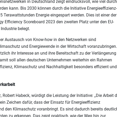
nsnetzwerken in Deutschland zeigt eindrucksvoll, wie viel durch
den kann. Bis 2030 können durch die Initiative Energieeffizienz-
 Terawattstunden Energie eingespart werden. Dies ist einer der
 Efficiency Scoreboard 2023 den zweiten Platz unter den EU-
 Industrie belegt.
der Austausch von Know-how in den Netzwerken sind
Klimaschutz und Energiewende in der Wirtschaft voranzubringen.
tzlich ihr Interesse an und ihre Bereitschaft zu der Verlängerung
. Damit soll allen deutschen Unternehmen weiterhin ein Rahmen
fizienz, Klimaschutz und Nachhaltigkeit besonders effizient und
rkarbeit
Robert Habeck, würdigt die Leistung der Initiative: „Die Arbeit d
in Zeichen dafür, dass der Einsatz für Energieeffizienz
t und den Klimaschutz voranbringt. Es sind dadurch bereits deutli
nten zu erkennen. Das zeigt praktisch, wie der Weg hin zur