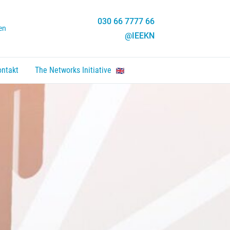
030 66 7777 66
en
@IEEKN
ontakt
The Networks Initiative
en, Enter um Link zu folgen.
nten um zu öffnen, Enter um Link zu folgen.