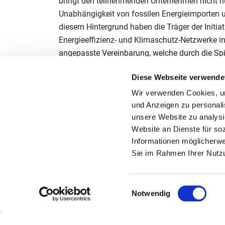
bringt den teilnehmenden Unternehmen nicht nur
Unabhängigkeit von fossilen Energieimporten 
diesem Hintergrund haben die Träger der Initiativ
Energieeffizienz- und Klimaschutz-Netzwerke in
angepasste Vereinbarung, welche durch die Spi
unterzeichnet werden soll, ist aktuell in der Vor
Diese Webseite verwende
Das ist ein Energieeffizienz- und Klimaschutz
Wir verwenden Cookies, um 
und Anzeigen zu personalis
In einem Energieeffizienz- und Klimaschutz-N
unsere Website zu analysi
Energieeffizienz zu steigern und Klimaschutzm
Website an Dienste für so
Erfahrungsaustausch zwischen den Teilnehme
Informationen möglicherwe
Maßnahmenumsetzungen. So können Unternehm
Sie im Rahmen Ihrer Nutz
Energieverbrauch zu senken und einen Beitrag 
Über die Initiative Energieeffizienz- und Kli
Einwilligungsauswahl
Notwendig
Die Initiative Energieeffizienz- und Klimaschu
sich branchenübergreifend, branchenintern od