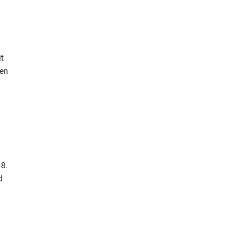
t
hen
 8.
d