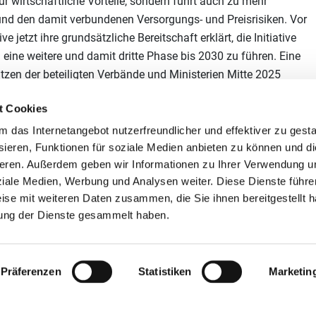
 wirtschaftliche Vorteile, sondern führt auch zu mehr
und den damit verbundenen Versorgungs- und Preisrisiken. Vor
e jetzt ihre grundsätzliche Bereitschaft erklärt, die Initiative
 eine weitere und damit dritte Phase bis 2030 zu führen. Eine
tzen der beteiligten Verbände und Ministerien Mitte 2025
bereitung.
t Cookies
-Netzwerk
das Internetangebot nutzerfreundlicher und effektiver zu gestal
ieren, Funktionen für soziale Medien anbieten zu können und die
etzwerk arbeiten mehrere Unternehmen zusammen, um ihre
eren. Außerdem geben wir Informationen zu Ihrer Verwendung u
aßnahmen voranzutreiben. Zentrale Elemente sind ein moderiert
ziale Medien, Werbung und Analysen weiter. Diese Dienste führe
nden sowie gemeinsame Einsparziele und
ise mit weiteren Daten zusammen, die Sie ihnen bereitgestellt h
en ihr Know-how schneller ausbauen, um ihren
ung der Dienste gesammelt haben.
zum Klimaschutz zu leisten.
maschutz-Netzwerke
Präferenzen
Statistiken
Marketin
tz-Netzwerke hilft Unternehmen aller Branchen und Größen dabei,
er unternehmensintern in Netzwerken auszutauschen und