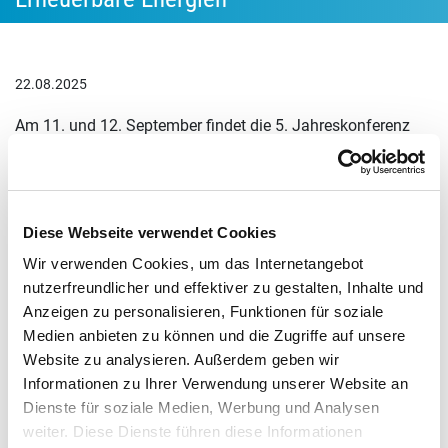
22.08.2025
Am 11. und 12. September findet die 5. Jahreskonferenz
der Marktoffensive Erneuerbare Energien im Haus der
Deutschen Wirtschaft statt. Im Mittelpunkt steht in diesem
Jahr das Thema "Das Momentum nutzen – mit PPAs die
Finanzierung der Erneuerbaren absichern". Die
Diese Webseite verwendet Cookies
Jahreskonferenz bietet Einblicke in die derzeitige
Wir verwenden Cookies, um das Internetangebot
Marktentwicklung und die zukünftigen Trends aus Sicht
nutzerfreundlicher und effektiver zu gestalten, Inhalte und
von Erzeugern, Abnehmern und Finanzierern. Mit
Anzeigen zu personalisieren, Funktionen für soziale
hochkarätigen Akteuren aus der Politik, Wirtschaft und
Medien anbieten zu können und die Zugriffe auf unsere
Industrie wird darüber diskutiert, wie Transaktionskosten
Website zu analysieren. Außerdem geben wir
Informationen zu Ihrer Verwendung unserer Website an
gesenkt und ein stabiler Markt- und Investitionsrahmen
Dienste für soziale Medien, Werbung und Analysen
geschaffen werden kann, damit Unternehmen vermehrt in
weiter. Diese Dienste führen diese Informationen
grüne Bezugsmodelle investieren.