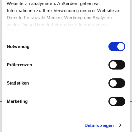
Website zu analysieren. Außerdem geben wir
Informationen zu Ihrer Verwendung unserer Website an
Das ist ein Bild im Html-Element
Dienste für soziale Medien, Werbung und Analysen
weiter. Diese Dienste führen diese Informationen
möglicherweise mit weiteren Daten zusammen, die Sie
ihnen bereitgestellt haben oder die Sie im Rahmen Ihrer
Einwilligungsauswahl
Nutzung der Dienste gesammelt haben.
Notwendig
Präferenzen
Statistiken
Marketing
Träger der Initiative Energieeffizienz- und Klimaschutz-
Netzwerke
Details zeigen