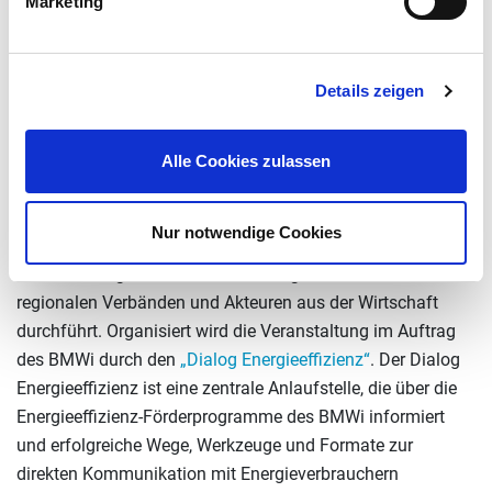
Marketing
durch die Handelskammer Bremen – IHK für Bremen und
Bremerhaven, die Handwerkskammer Bremen, die BIS
Bremerhavener Gesellschaft für Investitionsförderung und
Details zeigen
Stadtentwicklung mbH, die Bremer Aufbau-Bank, die
Klimaschutzagentur Bremer Energie-Konsens GmbH, die
Alle Cookies zulassen
Wirtschaftsförderung Bremen sowie die Metropolregion
Nordwest.
Nur notwendige Cookies
„Bremen macht’s effizient“ ist Teil einer
Veranstaltungsreihe, die das BMWi gemeinsam mit
regionalen Verbänden und Akteuren aus der Wirtschaft
durchführt. Organisiert wird die Veranstaltung im Auftrag
des BMWi durch den
„Dialog Energieeffizienz“
. Der Dialog
Energieeffizienz ist eine zentrale Anlaufstelle, die über die
Energieeffizienz-Förderprogramme des BMWi informiert
und erfolgreiche Wege, Werkzeuge und Formate zur
direkten Kommunikation mit Energieverbrauchern