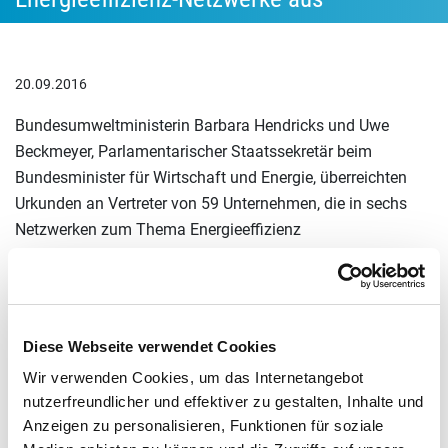
20.09.2016
Bundesumweltministerin Barbara Hendricks und Uwe
Beckmeyer, Parlamentarischer Staatssekretär beim
Bundesminister für Wirtschaft und Energie, überreichten
Urkunden an Vertreter von 59 Unternehmen, die in sechs
Netzwerken zum Thema Energieeffizienz
zusammenarbeiten. Die Verleihung erfolgte im Rahmen der
ersten Jahresveranstaltung der Initiative Energieeffizienz-
Netzwerke, die am Dienstag mit über 200 Teilnehmern aus
Wirtschaft und Politik in Berlin stattfand.
Diese Webseite verwendet Cookies
„Konsequenter Klimaschutz heißt auch effizienter Umgang
Wir verwenden Cookies, um das Internetangebot
mit Energie. Unternehmen, die an einem Energieeffizienz-
nutzerfreundlicher und effektiver zu gestalten, Inhalte und
Anzeigen zu personalisieren, Funktionen für soziale
Netzwerk teilnehmen, tragen damit auch zum Erreichen