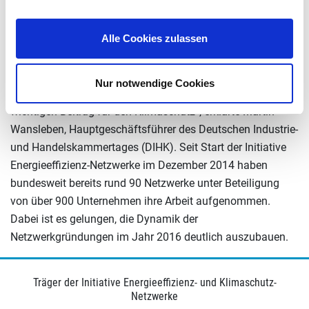
ausgezeichnet wurden, planen in den nächsten Jahren
insgesamt 257 Gigawattstunden Energie einzusparen.
Alle Cookies zulassen
„Unternehmen können von der Mitarbeit in Energieeffizienz-
Netzwerken profitieren. Indem sie lernen, ihren
Energieeinsatz zu optimieren, verbessern sie ihre
Nur notwendige Cookies
Wettbewerbsfähigkeit und leisten gleichzeitig einen
wichtigen Beitrag für den Klimaschutz“, erklärte Martin
Wansleben, Hauptgeschäftsführer des Deutschen Industrie-
und Handelskammertages (DIHK). Seit Start der Initiative
Energieeffizienz-Netzwerke im Dezember 2014 haben
bundesweit bereits rund 90 Netzwerke unter Beteiligung
von über 900 Unternehmen ihre Arbeit aufgenommen.
Dabei ist es gelungen, die Dynamik der
Netzwerkgründungen im Jahr 2016 deutlich auszubauen.
Träger der Initiative Energieeffizienz- und Klimaschutz-
Netzwerke