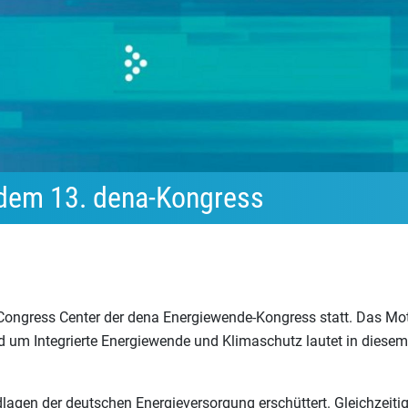
f dem 13. dena-Kongress
 Congress Center der dena Energiewende-Kongress statt. Das Mo
 um Integrierte Energiewende und Klimaschutz lautet in diesem
dlagen der deutschen Energieversorgung erschüttert. Gleichzeiti