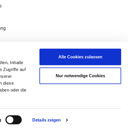
e
ung
O
-
Alle Cookies zulassen
2
y
ten, Inhalte
 Zugriffe auf
Nur notwendige Cookies
nserer
n diese
aben oder die
Die Initiative Energieeffizienz- und Klimaschutz-
Netzwerke unterstützt
g
Details zeigen