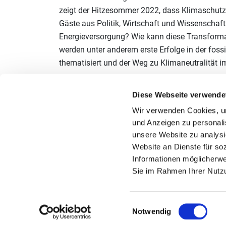
zeigt der Hitzesommer 2022, dass Klimaschutz 
Gäste aus Politik, Wirtschaft und Wissenschaft
Energieversorgung? Wie kann diese Transformat
werden unter anderem erste Erfolge in der fossi
thematisiert und der Weg zu Klimaneutralität 
Auch die Netzwerkinitiative ist an beiden Kongr
Diese Webseite verwende
anderem in Zeiten von Energieknappheit und sta
Einsparung, die den Weg in eine klimaneutrale 
Wir verwenden Cookies, um 
und Anzeigen zu personalis
Efficiency Awards am ersten Kongresstag um 1
unsere Website zu analysi
Melden Sie sich
hier
für eine Teilnahme in Berl
Website an Dienste für so
Livestream übertragen. Das Programm mit Hinw
Informationen möglicherwe
Sie im Rahmen Ihrer Nutz
Träger der Initiative Energieeffizienz- und Klim
Einwilligungsauswahl
Notwendig