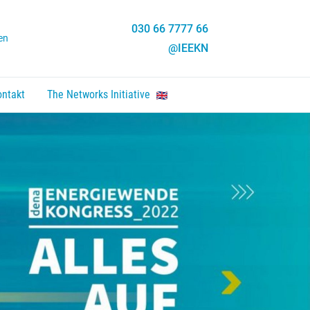
030 66 7777 66
en
@IEEKN
ontakt
The Networks Initiative
en, Enter um Link zu folgen.
nten um zu öffnen, Enter um Link zu folgen.