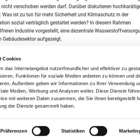
nicht verschoben werden darf. Darüber diskutieren hochkarätig
: Was ist zu tun für mehr Sicherheit und Klimaschutz in der
ion sozial verträglich gestaltet werden? In diesem Rahmen
lfreien Industrie vorgestellt, eine dezentrale Wasserstoffversorg
im Gebäudesektor aufgezeigt.
esstagen vor Ort mit einem Stand vertreten und informiert unter
t Cookies
rk gestiegenen Preisen. Innovative Projekte zur Energie- und C
Industrie aufzeigen, werden zudem bei der Verleihung des Energ
das Internetangebot nutzerfreundlicher und effektiver zu gestal
ieren, Funktionen für soziale Medien anbieten zu können und die
8 Uhr geehrt.
eren. Außerdem geben wir Informationen zu Ihrer Verwendung u
in oder ein Online-Ticket an. Ausgewählte Sessions werden im
ziale Medien, Werbung und Analysen weiter. Diese Dienste führe
eisen zur Online-Übertragung finden Sie
hier
.
ise mit weiteren Daten zusammen, die Sie ihnen bereitgestellt h
ung der Dienste gesammelt haben.
aschutz-Netzwerke
Präferenzen
Statistiken
Marketin