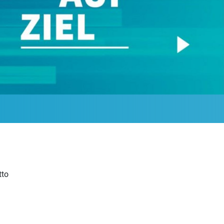
tto
g