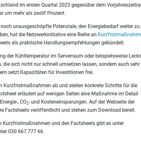
tschland im ersten Quartal 2023 gegenüber dem Vorjahreszeitr
ar um mehr als zwölf Prozent.
noch unausgeschöpfte Potenziale, den Energiebedarf weiter zu
ben, hat die Netzwerkinitiative eine Reihe an
Kurzfristmaßnahm
heets als praktische Handlungsempfehlungen gebündelt.
ng der Kühltemperatur im Serverraum oder beispielsweise Lecks
die sich nicht nur schnell umsetzen lassen, sondern auch sehr
ern setzt Kapazitäten für Investitionen frei.
n Kurzfristmaßnahmen ab und stellen konkrete Schritte für die
ctsheet erläutert auf wenigen Seiten eine Maßnahme im Detail
Energie-, CO
- und Kosteneinsparungen. Auf der Webseite der
2
re Factsheets veröffentlicht und stehen zum Download bereit.
den Kurzfristmaßnahmen und den Factsheets gibt es unter
nter 030 667 777 66.