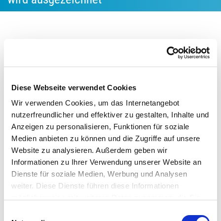
14.08.2019
Das Energieeffizienz-Netzwerk Region Kiel erhält eine
Auszeichnung bei der Energieolympiade 2019 für
vorbildliche kommunale Energieprojekte in Schleswig-
Diese Webseite verwendet Cookies
Holstein.
Wir verwenden Cookies, um das Internetangebot
nutzerfreundlicher und effektiver zu gestalten, Inhalte und
Als eines der ersten Netzwerke der Initiative
Anzeigen zu personalisieren, Funktionen für soziale
Energieeffizienz-Netzwerke wurde das Netzwerk Region Kiel
Medien anbieten zu können und die Zugriffe auf unsere
2015 gegründet. Im Netzwerk haben sich 13 Teilnehmer
Website zu analysieren. Außerdem geben wir
zusammengeschlossen und das Ziel gesetzt in einer
Informationen zu Ihrer Verwendung unserer Website an
Laufzeit von drei Jahren 862 MWh Energie einzusparen. Im
Dienste für soziale Medien, Werbung und Analysen
Rahmen der Netzwerkarbeit wurde gemeinschaftlich an
weiter. Diese Dienste führen diese Informationen
möglicherweise mit weiteren Daten zusammen, die Sie
diesem Ziel gearbeitet. Neben Netzwerkveranstaltungen,
ihnen bereitgestellt haben oder die Sie im Rahmen Ihrer
wurden unter anderem auch gemeinsame Energieaudits
Einwilligungsauswahl