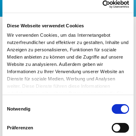
Institute weiter aktiv
Diese Webseite verwendet Cookies
Wir verwenden Cookies, um das Internetangebot
14.02.2022
nutzerfreundlicher und effektiver zu gestalten, Inhalte und
Mit adelphi und dem Fraunhofer ISI hat die
Anzeigen zu personalisieren, Funktionen für soziale
Netzwerkinitiative auch weiterhin bewährte Partner für die
Medien anbieten zu können und die Zugriffe auf unsere
Zusammenarbeit beim Monitoring an ihrer Seite. Durch das
Website zu analysieren. Außerdem geben wir
Monitoring sollen die umgesetzten Energieeffizienz- und
Informationen zu Ihrer Verwendung unserer Website an
Dienste für soziale Medien, Werbung und Analysen
Klimaschutzmaßnahmen und die dadurch realisierten
weiter. Diese Dienste führen diese Informationen
Einsparungen von Energie- und Treibhausgasemissionen
möglicherweise mit weiteren Daten zusammen, die Sie
ermittelt werden. Die unabhängigen wissenschaftlichen
ihnen bereitgestellt haben oder die Sie im Rahmen Ihrer
Einwilligungsauswahl
Institute unterstützen zukünftig auch bei der Festlegung
Nutzung der Dienste gesammelt haben.
Notwendig
des unternehmens- bzw. netzwerkspezifischen Einsparziels.
Lesen Sie mehr zum begleitenden Monitoring der Initiative:
https://www.effizienznetzwerke.org/ablauf-der-
Präferenzen
netzwerkarbeit/monitoring/.