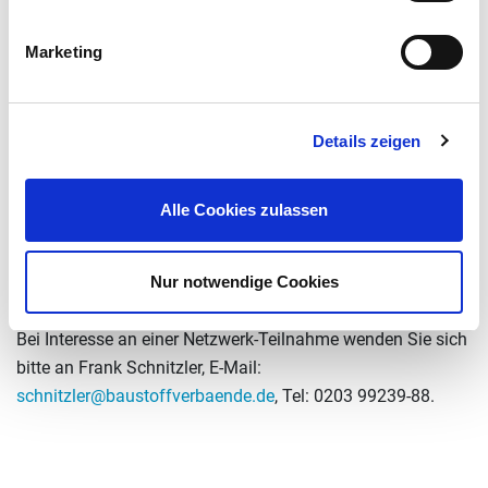
Hermann Wegener GmbH & Co. KG, 30159 Hannover
Hintergrund: Energieeffizienz-Netzwerke
Marketing
Gemeinsames Ziel von Bundesregierung und Wirtschaft ist
die Initiierung und Durchführung von rund 500 neuen
Details zeigen
Energieeffizienz-Netzwerken bis Ende 2020, um 75 PJ
Primärenergie einzusparen bzw. fünf Millionen Tonnen
Treibhausgase zu vermeiden. Damit leisten Netzwerke und
Alle Cookies zulassen
die teilnehmenden Unternehmen einen wichtigen Beitrag
zur Erreichung der klima- und energiepolitischen Ziele der
Nur notwendige Cookies
Bundesrepublik Deutschland.
Bei Interesse an einer Netzwerk-Teilnahme wenden Sie sich
bitte an Frank Schnitzler, E-Mail:
schnitzler@baustoffverbaende.de
, Tel: 0203 99239-88.