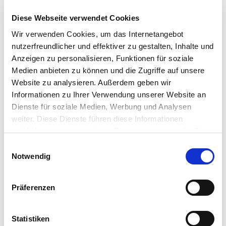
1.000 Betrieben repräsentiert. Zu den Mitgliedern zählen
Produzenten von Kies, Sand und Naturstein, Quarz,
Diese Webseite verwendet Cookies
Naturwerksteinen, Transportbeton, Asphalt, Betonbauteilen,
Wir verwenden Cookies, um das Internetangebot
Werkmörtel und Recyclingbaustoffen. ÖKOTEC begleitet
nutzerfreundlicher und effektiver zu gestalten, Inhalte und
das Netzwerk als energietechnischer Berater und
Anzeigen zu personalisieren, Funktionen für soziale
Moderator. ÖKOTEC blickt auf eine über 10-jährige
Medien anbieten zu können und die Zugriffe auf unsere
Erfahrung in der Unterstützung von Energieeffizienz-
Website zu analysieren. Außerdem geben wir
Netzwerken und hat mittlerweile über 30 Netzwerke –
Informationen zu Ihrer Verwendung unserer Website an
davon 5 Branchennetzwerke – begleitet und organisiert.
Dienste für soziale Medien, Werbung und Analysen
weiter. Diese Dienste führen diese Informationen
Folgende Unternehmen sind Teilnehmer des vero-
möglicherweise mit weiteren Daten zusammen, die Sie
Energieeffizienz-Netzwerkes:
ihnen bereitgestellt haben oder die Sie im Rahmen Ihrer
Einwilligungsauswahl
Nutzung der Dienste gesammelt haben.
Notwendig
Diabaswerk Halbeswig, 42349 Wuppertal
Teunesen Sand und Kies, 47652 Weeze
Präferenzen
Mendiger Basalt Schmitz, 56743 Mendig
Franz Carl Nüdling, 36037 Fulda
Mitteldeutsche Hartstein-Industrie, 63456 Hanau
Statistiken