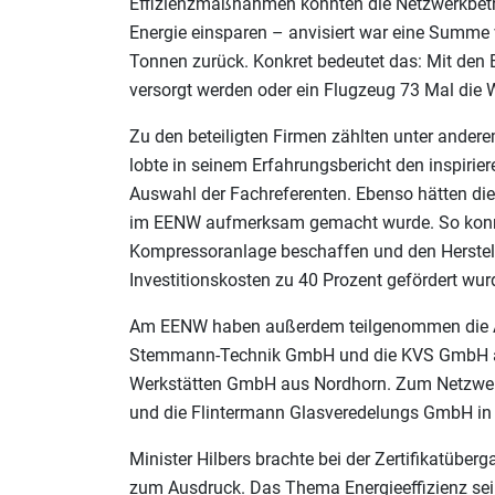
Effizienzmaßnahmen konnten die Netzwerkbetr
Energie einsparen – anvisiert war eine Summe
Tonnen zurück. Konkret bedeutet das: Mit den
versorgt werden oder ein Flugzeug 73 Mal die
Zu den beteiligten Firmen zählten unter andere
lobte in seinem Erfahrungsbericht den inspirie
Auswahl der Fachreferenten. Ebenso hätten die
im EENW aufmerksam gemacht wurde. So konnte
Kompressoranlage beschaffen und den Herstell
Investitionskosten zu 40 Prozent gefördert wur
Am EENW haben außerdem teilgenommen die A
Stemmann-Technik GmbH und die KVS GmbH aus
Werkstätten GmbH aus Nordhorn. Zum Netzwerk
und die Flintermann Glasveredelungs GmbH in
Minister Hilbers brachte bei der Zertifikatübe
zum Ausdruck. Das Thema Energieeffizienz sei 