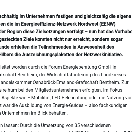
haltig im Unternehmen festigen und gleichzeitig die eigene
haben die im Energieeffizienz-Netzwerk Nordwest (EENW)
r Region diese Zielsetzungen verfolgt – nun hat das Vorhab
esteckten Ziele konnten nicht nur erreicht, sondern sogar
unde erhielten die Teilnehmenden in Anwesenheit des
ilbers die Auszeichnungsplaketten der Netzwerkinitiative.
gleitet worden durch die Forum Energieberatung GmbH in
afschaft Bentheim, der Wirtschaftsförderung des Landkreises
d Handelskammer Osnabrück-Emsland-Grafschaft Bentheim. Zur
ie reihum bei den Mitgliedsunternehmen erfolgten. Im Fokus
 Aspekte wie E-Mobilität, LED-Beleuchtung oder die Nutzung vo
 war die Ausbildung von Energie-Guides – also fachkundigen
m Unternehmen im Blick behalten.
n lassen: Durch die Umsetzung von 35 verschiedenen