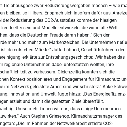
k auf Treibhausgase zwar Reduzierungsvorgaben machen – wie m
en bleiben, so Hilbers. Er sprach sich insofern dafür aus, Anreiz
ei der Reduzierung des CO2-Ausstoßes komme der hiesigen
Trendsetter sein und Modelle entwickeln, die wir in alle Welt
ehen, dass die Deutschen Freude daran haben.“ Sich den
erde mehr und mehr zum Markenzeichen. Die Unternehmen rief e
 ist, da entstehen Märkte.“ Jutta Lübbert, Geschäftsführerin der
reinigung, erklärte zur Entstehungsgeschichte: „Wir haben das
ir regionale Unternehmen dabei unterstützen wollten, ihre
schaftlichkeit zu verbessern. Gleichzeitig konnten sich die
ichen Kontext positionieren und Engagement für Klimaschutz un
e im Netzwerk geleistete Arbeit sind wir sehr stolz.“ Anke Schwe
ung, Innovation und Umwelt, fügte hinzu: „Das Energieeffizienz-
en erzielt und damit die gesetzten Ziele übererfüllt.
 wichtig. Umso mehr freuen wir uns, dass einige Unternehmen
itzuwirken.“ Auch Stephan Griesehop, Klimaschutzmanager des
angetan: „Die im Rahmen der Netzwerkarbeit erzielte CO2-