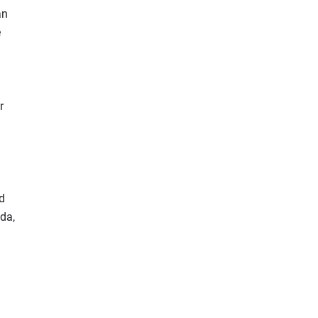
an
e
r
d
da,