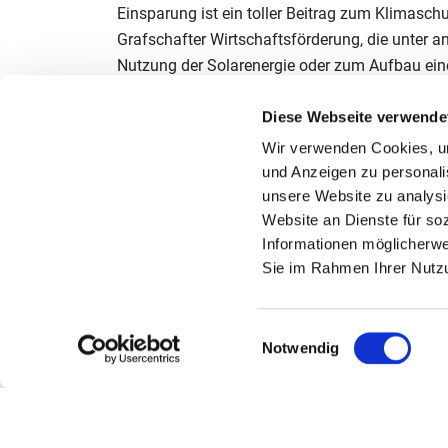
Einsparung ist ein toller Beitrag zum Klimaschut
Grafschafter Wirtschaftsförderung, die unter 
Nutzung der Solarenergie oder zum Aufbau eine
unterstützte.
Diese Webseite verwende
Das EENW ist Teil der Initiative Energieeffizien
Wir verwenden Cookies, um 
Netzwerken zum Thema Energieeffizienz auszut
und Anzeigen zu personalis
Initiatoren der Initiative sind die Bundesregie
unsere Website zu analysi
darunter auch die IHK-Organisation. Die Geschäf
Website an Dienste für so
(dena) geleitet. Jährlich erfolgt ein Monitori
Informationen möglicherwe
Maßnahmen.
Sie im Rahmen Ihrer Nutz
Einwilligungsauswahl
Notwendig