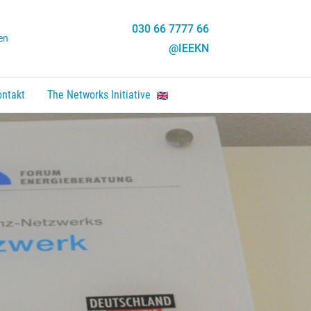
030 66 7777 66
en
@IEEKN
ontakt
The Networks Initiative
en, Enter um Link zu folgen.
nten um zu öffnen, Enter um Link zu folgen.