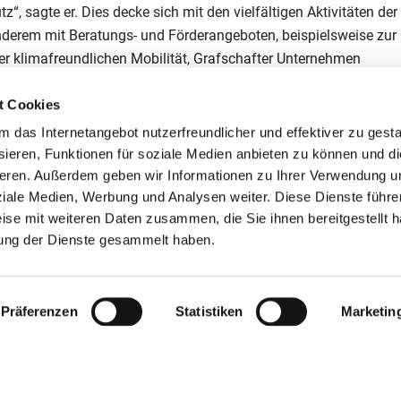
z“, sagte er. Dies decke sich mit den vielfältigen Aktivitäten der
anderem mit Beratungs- und Förderangeboten, beispielsweise zur
r klimafreundlichen Mobilität, Grafschafter Unternehmen
t Cookies
z-Netzwerke. Die Initiative bestärkt Unternehmen darin, sich in
das Internetangebot nutzerfreundlicher und effektiver zu gestal
auschen und dabei eigenverantwortlich Einsparziele festzulege
ieren, Funktionen für soziale Medien anbieten zu können und die
rung sowie mehr als 20 Verbände und Organisationen der Wirtscha
eren. Außerdem geben wir Informationen zu Ihrer Verwendung u
tsstelle der Initiative wird von der Deutschen Energie-Agentur
ziale Medien, Werbung und Analysen weiter. Diese Dienste führe
ngbericht über die Summe innerhalb der Netzwerke umgesetzter
ise mit weiteren Daten zusammen, die Sie ihnen bereitgestellt h
ung der Dienste gesammelt haben.
Präferenzen
Statistiken
Marketin