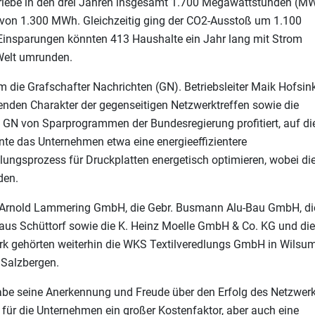
iebe in den drei Jahren insgesamt 1.700 Megawattstunden (M
 von 1.300 MWh. Gleichzeitig ging der CO2-Ausstoß um 1.100
 Einsparungen könnten 413 Haushalte ein Jahr lang mit Strom
 Welt umrunden.
m die Grafschafter Nachrichten (GN). Betriebsleiter Maik Hofsin
renden Charakter der gegenseitigen Netzwerktreffen sowie die
 GN von Sparprogrammen der Bundesregierung profitiert, auf di
 das Unternehmen etwa eine energieeffizientere
ungsprozess für Druckplatten energetisch optimieren, wobei di
den.
rnold Lammering GmbH, die Gebr. Busmann Alu-Bau GmbH, di
 Schüttorf sowie die K. Heinz Moelle GmbH & Co. KG und die
 gehörten weiterhin die WKS Textilveredlungs GmbH in Wilsu
 Salzbergen.
rgabe seine Anerkennung und Freude über den Erfolg des Netzwer
für die Unternehmen ein großer Kostenfaktor, aber auch eine