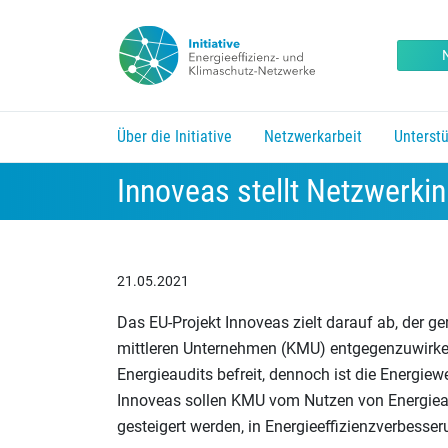
Über die Initiative
Netzwerkarbeit
Unterst
Erfolgsgeschichten aus den Netzwerken
Träger und Unterstützer der Initiative
Kurzfristmaßnahmen f
Untermenü vorhanden. Pfeil nach unten um zu öffne
Untermenü vorhanden. Pfeil na
Untermenü 
Innoveas stellt Netzwerkin
21.05.2021
Das EU-Projekt Innoveas zielt darauf ab, der g
mittleren Unternehmen (KMU) entgegenzuwirken
Energieaudits befreit, dennoch ist die Energ
Innoveas sollen KMU vom Nutzen von Energiea
gesteigert werden, in Energieeffizienzverbesser