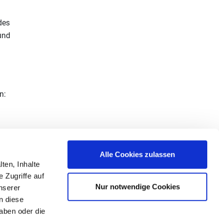
des
und
n:
Alle Cookies zulassen
ten, Inhalte
 Zugriffe auf
Die Initiative Energieeffizienz- und Klimaschutz-
Nur notwendige Cookies
nserer
Netzwerke unterstützt
n diese
aben oder die