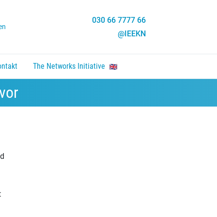
030 66 7777 66
en
@IEEKN
ontakt
The Networks Initiative
en, Enter um Link zu folgen.
nten um zu öffnen, Enter um Link zu folgen.
 vor
nd
t