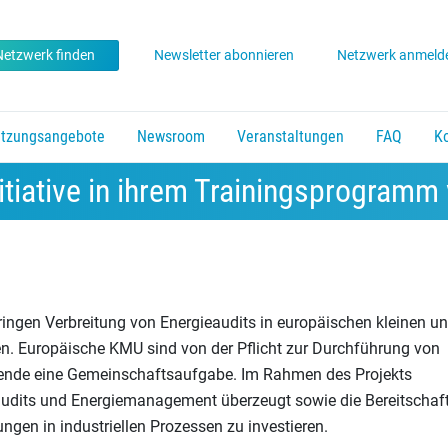
Netzwerk finden
Newsletter abonnieren
Netzwerk anmeld
ützungsangebote
Newsroom
Veranstaltungen
FAQ
K
ür Energieeffizienz
Jahresveranstaltung der Initiative
n, Enter um Link zu folgen.
ch unten um zu öffnen, Enter um Link zu folgen.
vorhanden. Pfeil nach unten um zu öffnen, Enter um Link zu folgen.
Untermenü vorhanden. Pfeil nach unten um zu öffn
Untermenü vorhanden. Pfeil nach u
itiative in ihrem Trainingsprogramm
eringen Verbreitung von Energieaudits in europäischen kleinen u
. Europäische KMU sind von der Pflicht zur Durchführung von
iewende eine Gemeinschaftsaufgabe. Im Rahmen des Projekts
udits und Energiemanagement überzeugt sowie die Bereitschaf
ungen in industriellen Prozessen zu investieren.