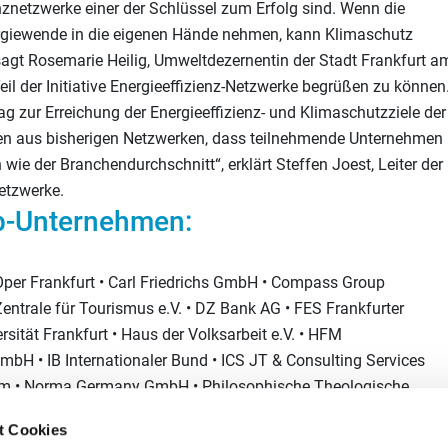
nznetzwerke einer der Schlüssel zum Erfolg sind. Wenn die
rgiewende in die eigenen Hände nehmen, kann Klimaschutz
sagt Rosemarie Heilig, Umweltdezernentin der Stadt Frankfurt a
Teil der Initiative Energieeffizienz-Netzwerke begrüßen zu können
ag zur Erreichung der Energieeffizienz- und Klimaschutzziele der
en aus bisherigen Netzwerken, dass teilnehmende Unternehmen
n wie der Branchendurchschnitt“, erklärt Steffen Joest, Leiter der
Netzwerke.
ub-Unternehmen:
 Oper Frankfurt • Carl Friedrichs GmbH • Compass Group
trale für Tourismus e.V. • DZ Bank AG • FES Frankfurter
ität Frankfurt • Haus der Volksarbeit e.V. • HFM
H • IB Internationaler Bund • ICS JT & Consulting Services
m • Norma Germany GmbH • Philosophische Theologische
Frankfurt am Main Holding GmbH • Union Asset Management
t Cookies
am Main mbH • VR Leasing Gruppe