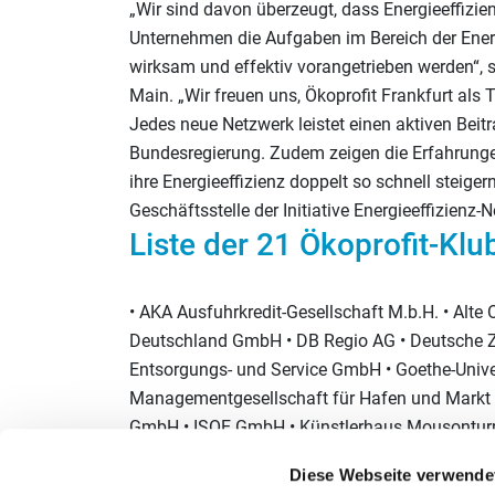
„Wir sind davon überzeugt, dass Energieeffizie
Unternehmen die Aufgaben im Bereich der Ene
wirksam und effektiv vorangetrieben werden“, 
Main. „Wir freuen uns, Ökoprofit Frankfurt als 
Jedes neue Netzwerk leistet einen aktiven Beitr
Bundesregierung. Zudem zeigen die Erfahrung
ihre Energieeffizienz doppelt so schnell steiger
Geschäftsstelle der Initiative Energieeffizienz-
Liste der 21 Ökoprofit-Kl
• AKA Ausfuhrkredit-Gesellschaft M.b.H. • Alte
Deutschland GmbH • DB Regio AG • Deutsche Zen
Entsorgungs- und Service GmbH • Goethe-Univers
Managementgesellschaft für Hafen und Markt mb
GmbH • ISOE GmbH • Künstlerhaus Mousontur
Hochschule Sankt Georgen e.V. • Stadtwerke 
Diese Webseite verwende
Holding AG • VerkehrsGesellschaft Frankfurt 