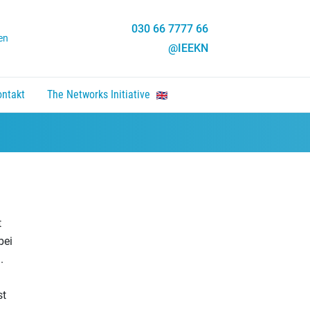
030 66 7777 66
en
@IEEKN
ontakt
The Networks Initiative
en, Enter um Link zu folgen.
nten um zu öffnen, Enter um Link zu folgen.
t
bei
.
st