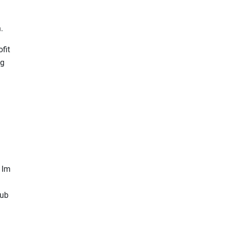
.
fit
eg
 Im
lub