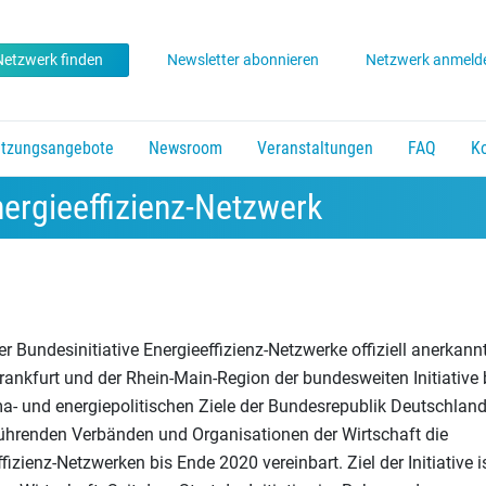
Netzwerk finden
Newsletter abonnieren
Netzwerk anmeld
ützungsangebote
Newsroom
Veranstaltungen
FAQ
K
ür Energieeffizienz
Jahresveranstaltung der Initiative
n, Enter um Link zu folgen.
ch unten um zu öffnen, Enter um Link zu folgen.
vorhanden. Pfeil nach unten um zu öffnen, Enter um Link zu folgen.
Untermenü vorhanden. Pfeil nach unten um zu öffn
Untermenü vorhanden. Pfeil nach u
nergieeffizienz-Netzwerk
r Bundesinitiative Energieeffizienz-Netzwerke offiziell anerkann
Frankfurt und der Rhein-Main-Region der bundesweiten Initiative 
ima- und energiepolitischen Ziele der Bundesrepublik Deutschland
hrenden Verbänden und Organisationen der Wirtschaft die
izienz-Netzwerken bis Ende 2020 vereinbart. Ziel der Initiative i