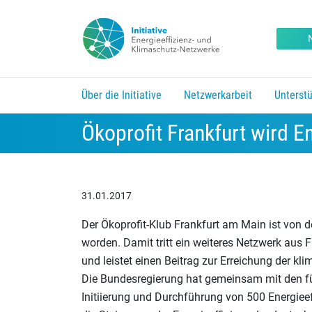
Über die Initiative
Netzwerkarbeit
Unterst
Erfolgsgeschichten aus den Netzwerken
Träger und Unterstützer der Initiative
Kurzfristmaßnahmen f
Untermenü vorhanden. Pfeil nach unten um zu öffne
Untermenü vorhanden. Pfeil na
Untermenü 
Ökoprofit Frankfurt wird E
31.01.2017
Der Ökoprofit-Klub Frankfurt am Main ist von de
worden. Damit tritt ein weiteres Netzwerk aus 
und leistet einen Beitrag zur Erreichung der kl
Die Bundesregierung hat gemeinsam mit den fü
Initiierung und Durchführung von 500 Energieeff