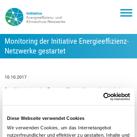
Monitoring der Initiative Energieeffizienz-
Netzwerke gestartet
10.10.2017
Das Monitoring der Energieeffizienz-Netzwerke wird ab
sofort durch ein Konsortium von Adelphi und Fraunhofer
ISI durchgeführt. Die Beauftragung erfolgte im August
durch das BMWi. Ziel des jährlichen Monitoring ist eine
Diese Webseite verwendet Cookies
zuverlässige Erfassung der umgesetzten Maßnahmen, die
Wir verwenden Cookies, um das Internetangebot
dadurch erzielten Energieeinsparungen sowie die
nutzerfreundlicher und effektiver zu gestalten, Inhalte und