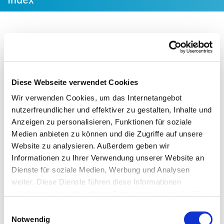
04.07.2023
Geringe Investitionsbereitschaft in
Energieeffizienz
Diese Webseite verwendet Cookies
Obwohl Unternehmen dem Thema Energieeffizienz große
Wir verwenden Cookies, um das Internetangebot
Bedeutung für ihre Wirtschaftlichkeit beimessen, wurden in
nutzerfreundlicher und effektiver zu gestalten, Inhalte und
Anzeigen zu personalisieren, Funktionen für soziale
der ersten Jahreshälfte 2023 besonders wenig
Medien anbieten zu können und die Zugriffe auf unsere
Investitionen in Energieeffizienzmaßnahmen getätigt. Das
Website zu analysieren. Außerdem geben wir
zeigt der aktuelle Energieeffizienz-Index der deutschen
Informationen zu Ihrer Verwendung unserer Website an
Industrie, der vom Institut für Energieeffizienz in der
Dienste für soziale Medien, Werbung und Analysen
Produktion EEP der Universität Stuttgart seit 2015
weiter. Diese Dienste führen diese Informationen
veröffentlicht wird. Der EEI wird in Zusammenarbeit mit der
möglicherweise mit weiteren Daten zusammen, die Sie
Deutschen Energie-Agentur (dena), dem Bundesverband der
ihnen bereitgestellt haben oder die Sie im Rahmen Ihrer
Einwilligungsauswahl
Deutschen Industrie (BDI), dem Fraunhofer IPA und dem
Nutzung der Dienste gesammelt haben.
Notwendig