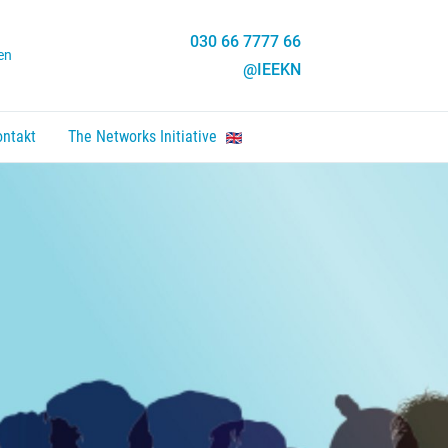
030 66 7777 66
en
@IEEKN
ontakt
The Networks Initiative
en, Enter um Link zu folgen.
nten um zu öffnen, Enter um Link zu folgen.