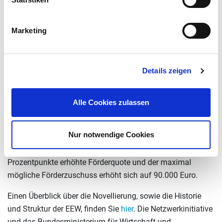
Basisförderung gelistet sind. Durch das Stufenmodell und
eine Anhebung des maximalen Förderbetrags pro
Marketing
eingesparter Tonne CO
sollen die Antragsverfahren
2
vereinfacht und beschleunigt werden. Zudem werden
Maßnahmen wie Abwärmenutzung, Elektrifizierung mit
Details zeigen
Erneuerbaren Energien und die Herstellung und
Verwendung von grünem Wasserstoff webenfalls stärker
Alle Cookies zulassen
mit einem Dekarbonisierungsbonus berücksichtigt.
Unternehmen, die in der Netzwerkinitiative aktiv sind,
Nur notwendige Cookies
werden mit der Novelle zusätzlich berücksichtigt. Im Modul
5 „Transformationsplan“ gilt für sie eine um 10
Prozentpunkte erhöhte Förderquote und der maximal
mögliche Förderzuschuss erhöht sich auf 90.000 Euro.
Einen Überblick über die Novellierung, sowie die Historie
und Struktur der EEW, finden Sie
hier
. Die Netzwerkinitiative
und das Bundesministerium für Wirtschaft und