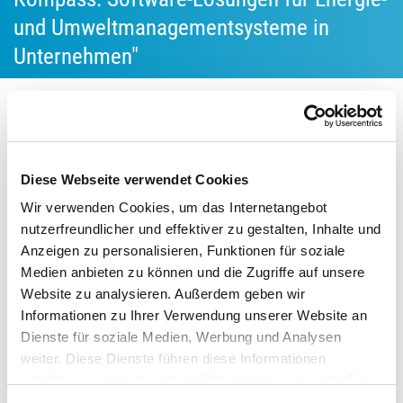
und Umweltmanagementsysteme in
Unternehmen"
26.09.2024
Am 08. Oktober von 10:00 bis 10:45 Uhr findet das erste
Diese Webseite verwendet Cookies
kostenfreie Online-Seminar der Netzwerkinitiative statt. Wir
Wir verwenden Cookies, um das Internetangebot
laden Sie herzlich ein, sich in ca. 45 Minuten zum
nutzerfreundlicher und effektiver zu gestalten, Inhalte und
softwaregestützten Energie- und
Anzeigen zu personalisieren, Funktionen für soziale
Umweltmanagementsystem in Unternehmen zu
Medien anbieten zu können und die Zugriffe auf unsere
informieren.
Website zu analysieren. Außerdem geben wir
Informationen zu Ihrer Verwendung unserer Website an
Software-Lösungen für Energie- und
Dienste für soziale Medien, Werbung und Analysen
Umweltmanagementsysteme in Unternehmen spielen bei
weiter. Diese Dienste führen diese Informationen
der Verbesserung der Umweltbilanz und beim nachhaltigen
möglicherweise mit weiteren Daten zusammen, die Sie
Wirtschaften eine wichtige Rolle. Durch den Einsatz
ihnen bereitgestellt haben oder die Sie im Rahmen Ihrer