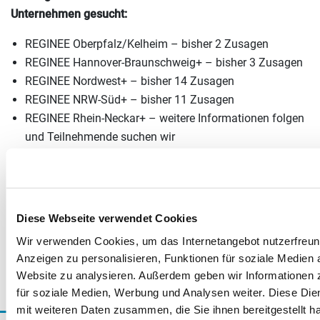
Unternehmen gesucht:
REGINEE Oberpfalz/Kelheim – bisher 2 Zusagen
REGINEE Hannover-Braunschweig+ – bisher 3 Zusagen
REGINEE Nordwest+ – bisher 14 Zusagen
REGINEE NRW-Süd+ – bisher 11 Zusagen
REGINEE Rhein-Neckar+ – weitere Informationen folgen
und Teilnehmende suchen wir
REGINEE München 3.0 – weitere Informationen folgen
und wir suchen Unternehmen für die Teilnahme
REGINEE Mitteldeutschland+ – weitere Informationen
folgen und wir suchen Unternehmen für die Teilnahme
Diese Webseite verwendet Cookies
Ansprechpersonen für die REGINEEs sind Katharina Haus
Wir verwenden Cookies, um das Internetangebot nutzerfreundl
Anzeigen zu personalisieren, Funktionen für soziale Medien 
(khaus@vea.de) und Jannis Wagner (JWagner@vea.de).
Website zu analysieren. Außerdem geben wir Informationen 
Bildnachweis: Shutterstock/ Naiyana Somchitkaeo
für soziale Medien, Werbung und Analysen weiter. Diese Die
mit weiteren Daten zusammen, die Sie ihnen bereitgestellt 