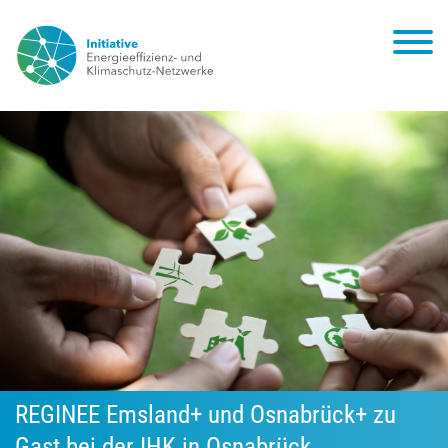
REGINEE Emsland+ und Osnabrück+ zu
Gast bei der IHK in Osnabrück