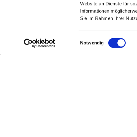
Annika Roth (Geschäftsführerin, Blechwarenfa
Website an Dienste für so
Service GmbH), Jochen Winning (Geschäftsführe
Informationen möglicherwe
Sie im Rahmen Ihrer Nutz
Einwilligungsauswahl
Notwendig
Um diesen Inhalt anzusehen, müsse
Cookies akzeptiere