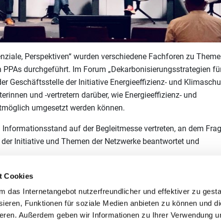
tenziale, Perspektiven“ wurden verschiedene Fachforen zu Them
n PPAs durchgeführt. Im Forum „Dekarbonisierungsstrategien fü
er Geschäftsstelle der Initiative Energieeffizienz- und Klimaschu
rinnen und -vertretern darüber, wie Energieeffizienz- und
tmöglich umgesetzt werden können.
 Informationsstand auf der Begleitmesse vertreten, an dem Fra
der Initiative und Themen der Netzwerke beantwortet und
des Tages finden Sie
hier.
t Cookies
das Internetangebot nutzerfreundlicher und effektiver zu gestal
 Klimaschutz, DIHK (Moderation), Olaf Höhn (Geschäftsführer, Flori
ieren, Funktionen für soziale Medien anbieten zu können und die
ter der GS Initiative Energieeffizienz- und Klimaschutz-Netzwerk
eren. Außerdem geben wir Informationen zu Ihrer Verwendung u