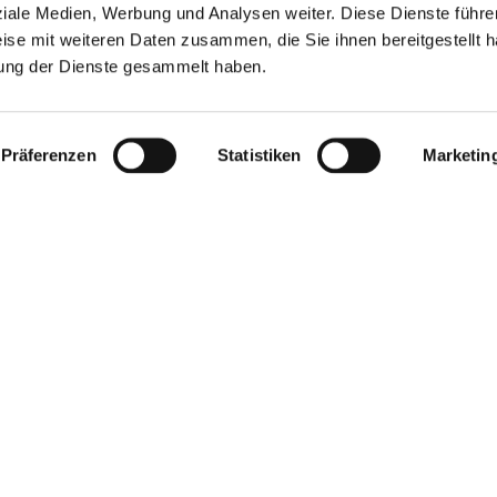
brik Limburg GmbH), Timm Rössel (Geschäftsführer, Etanomics
ziale Medien, Werbung und Analysen weiter. Diese Dienste führe
r, Verbände der Holz- und Kunststoffindustrie)
ise mit weiteren Daten zusammen, die Sie ihnen bereitgestellt h
ung der Dienste gesammelt haben.
Präferenzen
Statistiken
Marketin
n Sie die
Marketing-
n
.