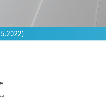
05.2022)
ie
 zu