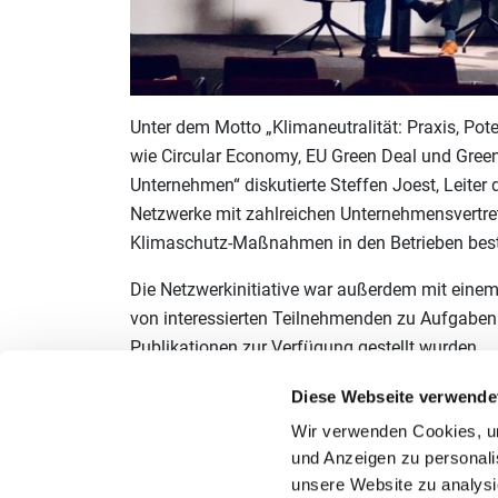
Unter dem Motto „Klimaneutralität: Praxis, Po
wie Circular Economy, EU Green Deal und Gree
Unternehmen“ diskutierte Steffen Joest, Leiter d
Netzwerke mit zahlreichen Unternehmensvertrete
Klimaschutz-Maßnahmen in den Betrieben bes
Die Netzwerkinitiative war außerdem mit einem
von interessierten Teilnehmenden zu Aufgaben 
Publikationen zur Verfügung gestellt wurden.
Weitere Informationen und die Präsentationen 
Diese Webseite verwende
Wir verwenden Cookies, um 
Bild: Erik Pfeifer, Referatsleiter Betrieblicher
und Anzeigen zu personalis
Eis Manufaktur GmbH), Steffen Joest (Projektlei
unsere Website zu analysi