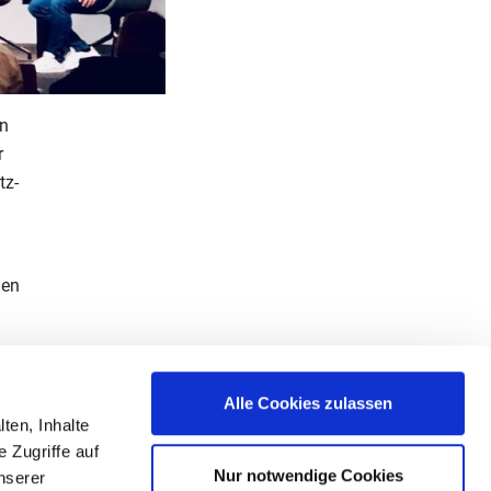
en
r
tz-
gen
Alle Cookies zulassen
ten, Inhalte
da-
 Zugriffe auf
e),
Nur notwendige Cookies
nserer