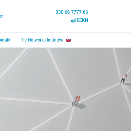
030 66 7777 66
en
@IEEKN
ontakt
The Networks Initiative
en, Enter um Link zu folgen.
nten um zu öffnen, Enter um Link zu folgen.