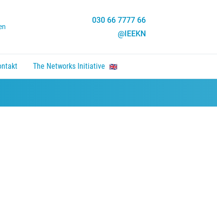
030 66 7777 66
en
@IEEKN
ontakt
The Networks Initiative
en, Enter um Link zu folgen.
nten um zu öffnen, Enter um Link zu folgen.