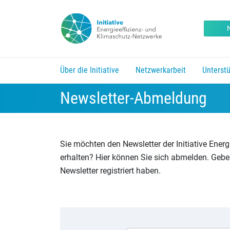
Über die Initiative
Netzwerkarbeit
Unterst
Erfolgsgeschichten aus den Netzwerken
Träger und Unterstützer der Initiative
Kurzfristmaßnahmen f
Untermenü vorhanden. Pfeil nach unten um zu öffne
Untermenü vorhanden. Pfeil na
Untermenü 
Newsletter-Abmeldung
Sie möchten den Newsletter der Initiative Ener
erhalten? Hier können Sie sich abmelden. Geben 
Newsletter registriert haben.