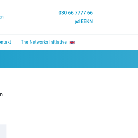
030 66 7777 66
en
@IEEKN
ontakt
The Networks Initiative
en, Enter um Link zu folgen.
nten um zu öffnen, Enter um Link zu folgen.
en