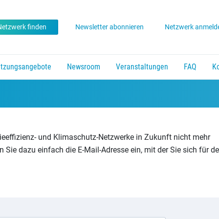
Netzwerk finden
Newsletter abonnieren
Netzwerk anmeld
ützungsangebote
Newsroom
Veranstaltungen
FAQ
K
ür Energieeffizienz
Jahresveranstaltung der Initiative
n, Enter um Link zu folgen.
ch unten um zu öffnen, Enter um Link zu folgen.
vorhanden. Pfeil nach unten um zu öffnen, Enter um Link zu folgen.
Untermenü vorhanden. Pfeil nach unten um zu öffn
Untermenü vorhanden. Pfeil nach u
gieeffizienz- und Klimaschutz-Netzwerke in Zukunft nicht mehr
Sie dazu einfach die E-Mail-Adresse ein, mit der Sie sich für d