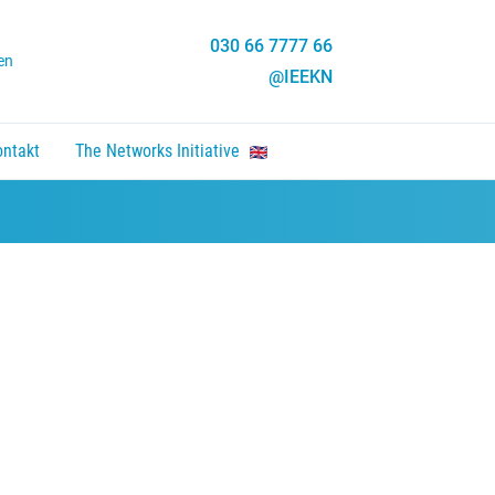
030 66 7777 66
en
@IEEKN
ontakt
The Networks Initiative
en, Enter um Link zu folgen.
nten um zu öffnen, Enter um Link zu folgen.