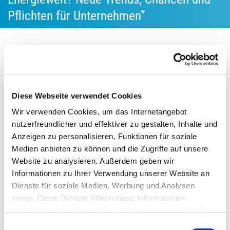
Pflichten für Unternehmen”
26.01.2026
Die Klimaschutz-Unternehmen e. V. laden gemeinsam mit
ihrem Kooperationspartner Limón am 10. Februar 2026 zu
Diese Webseite verwendet Cookies
einem kostenlosen Webinar ein. Die Veranstaltung bietet
Wir verwenden Cookies, um das Internetangebot
einen strategischen Ausblick auf zukünftige Entwicklungen
nutzerfreundlicher und effektiver zu gestalten, Inhalte und
der Energiewelt. Im Fokus stehen neue Trends zu
Anzeigen zu personalisieren, Funktionen für soziale
marktwirtschaftlichen Entwicklungen sowie Chancen und
Medien anbieten zu können und die Zugriffe auf unsere
Pflichten für Unternehmen.
Website zu analysieren. Außerdem geben wir
Informationen zu Ihrer Verwendung unserer Website an
Ein weiterer Schwerpunkt der Veranstaltung ist die
Dienste für soziale Medien, Werbung und Analysen
Vorstellung von Entwicklungen in der Energiewirtschaft.
weiter. Diese Dienste führen diese Informationen
Besonders interessant für Netzwerkakteure ist auch die
möglicherweise mit weiteren Daten zusammen, die Sie
Frage, wie sich Betriebe im Sinne der Energieeffizienz und
ihnen bereitgestellt haben oder die Sie im Rahmen Ihrer
Einwilligungsauswahl