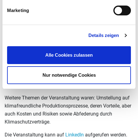
Beratungs- und Serviceangebot der Initiative.
Marketing
Des Weiteren erläuterte Frau Kuschmann die
„Bundesförderung für Energie- und Ressourceneffizienz in
Details zeigen
der Wirtschaft“ (EEW) und ging dabei insbesondere auf das
Modul 5 „Transformationskonzepte“
ein. Ziel der Förderung
von Transformationskonzepten ist es, Unternehmen bei der
Alle Cookies zulassen
Planung und Umsetzung der eigenen Transformation hin
zur Treibhausgasneutralität zu unterstützen. So profitieren
Nur notwendige Cookies
Unternehmen, die Teil der Netzwerkinitiative sind: ihre
Förderquote erhöht sich seit diesem Jahr um 10 Prozent.
Weitere Themen der Veranstaltung waren: Umstellung auf
klimafreundliche Produktionsprozesse, deren Vorteile, aber
auch Kosten und Risiken sowie Abfederung durch
Klimaschutzverträge.
Die Veranstaltung kann auf
LinkedIn
aufgerufen werden.