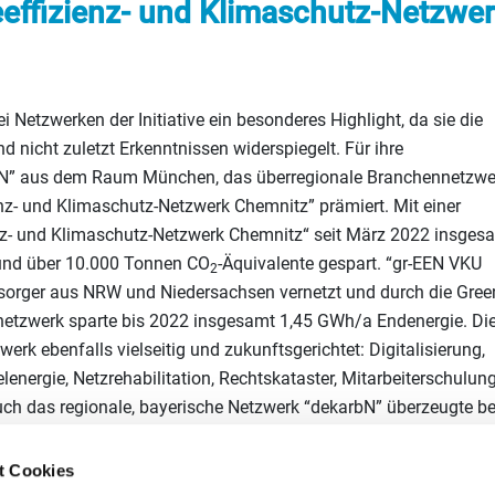
effizienz- und Klimaschutz-Netzwe
 Netzwerken der Initiative ein besonderes Highlight, da sie die
d nicht zuletzt Erkenntnissen widerspiegelt. Für ihre
bN” aus dem Raum München, das überregionale Branchennetzwe
nz- und Klimaschutz-Netzwerk Chemnitz” prämiert. Mit einer
enz- und Klimaschutz-Netzwerk Chemnitz“ seit März 2022 insges
und über 10.000 Tonnen CO
-Äquivalente gespart. “gr-EEN VKU
2
ersorger aus NRW und Niedersachsen vernetzt und durch die Gree
etzwerk sparte bis 2022 insgesamt 1,45 GWh/a Endenergie. Di
k ebenfalls vielseitig und zukunftsgerichtet: Digitalisierung,
energie, Netzrehabilitation, Rechtskataster, Mitarbeiterschulun
ch das regionale, bayerische Netzwerk “dekarbN” überzeugte be
ren Wissenstransfer aus der Forschungsgesellschaft für
inein und dem Ausbau von methodischen Kernkompetenzen. Mit 
t Cookies
h insgesamt 18,6 GWh Endenergie eingespart. Somit sind die