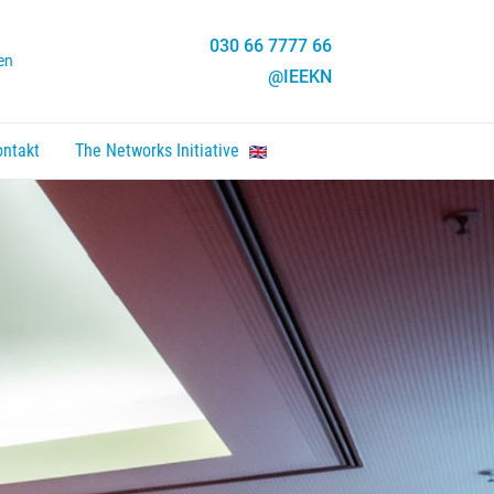
030 66 7777 66
en
@IEEKN
ontakt
The Networks Initiative
en, Enter um Link zu folgen.
nten um zu öffnen, Enter um Link zu folgen.