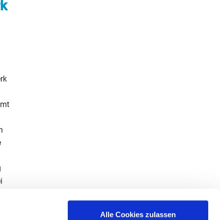
rk
rk
amt
n
e
g
i
den
Alle Cookies zulassen