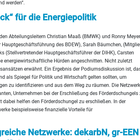
nd werden“.
k“ für die Energiepolitik
 den Abteilungsleitern Christian Maaß (BMWK) und Ronny Meye
er Hauptgeschäftsführung des BDEW), Sarah Bäumchen, (Mitgli
ks (Stellvertretender Hauptgeschäftsführer der DIHK), Carsten
e energiewirtschaftliche Hürden angeschnitten. Nicht zuletzt
gsansätzen erwähnt. Ein Ergebnis der Podiumsdiskussion ist, da
 als Spiegel für Politik und Wirtschaft gelten sollten, um
en zu identifizieren und aus dem Weg zu räumen. Die Netzwer
utanten, Unternehmen bei der Erschließung des Förderdschungels
zt dabei helfen den Förderdschungel zu erschließen. In der
ke beispielsweise finanzielle Vorteile für
greiche Netzwerke: dekarbN, gr-EEN