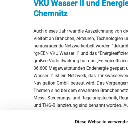
VKU Wasser II und Energie
Chemnitz
Auch dieses Jahr war die Auszeichnung von drei
Vielfalt an Branchen, Akteuren, Technologien un
herausragende Netzwerkarbeit wurden “dekar
“gr-EEN VKU Wasser II” und das “Energieeffizie
großen Vorbildwirkung hat das „Energieeffizi
36.600 Megawattstunden Endenergie gespart 
Wasser II” ist ein Netzwerk, das Trinkwasserv
Navigation GmbH betreut wird. Das Vorgängern
Themen sind bei dem erwähnten Branchennetzwer
Mess-, Steuerungs- und Regelungstechnik, Regel
und THG-Bilanzierung sind benannt worden. Au
der Jury: Der Fokus liegt hier beim unmittelba
Energiewirtschaft mbH in die Netzwerkwelt h
Diese Webseite verwende
bereits umgesetzten Maßnahmen werden jährlic