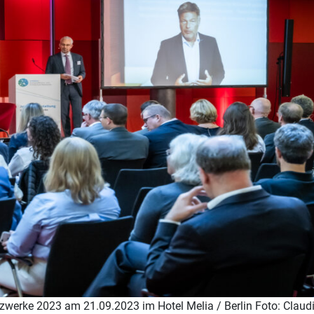
etzwerke 2023 am 21.09.2023 im Hotel Melia / Berlin Foto: Claud