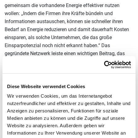
gemeinsam die vorhandene Energie effektiver nutzen
wollen: „Indem die Firmen ihre Kräfte bündeln und
Informationen austauschen, können sie schneller ihren
Bedarf an Energie reduzieren und damit dauerhaft Kosten
einsparen, als solche Unternehmen, die das große
Einsparpotenzial noch nicht erkannt haben.“ Das
gegründete Netzwerk leiste einen wichtigen Beitrag, das
Thema Energieeffizienz zu einer der tragenden Säulen der
Energiewende zu entwickeln.
Der VEA gründet mit dem REGINEE Schwaben sein
Diese Webseite verwendet Cookies
inzwischen 17. Effizienznetzwerk. Christian Otto,
Wir verwenden Cookies, um das Internetangebot
Geschäftsführer des VEA, erklärt: „Wir unterstützen die
nutzerfreundlicher und effektiver zu gestalten, Inhalte und
Unternehmen praxisorientiert mit Fachvorträgen. Nach der
Anzeigen zu personalisieren, Funktionen für soziale
REGINEE-Laufzeit von vier Jahren haben die Teilnehmer
Medien anbieten zu können und die Zugriffe auf unsere
durch gegenseitige Besuche, Betriebsbegehungen und
Website zu analysieren. Außerdem geben wir
natürlich den engen Austausch viel voneinander gelernt.
Informationen zu Ihrer Verwendung unserer Website an